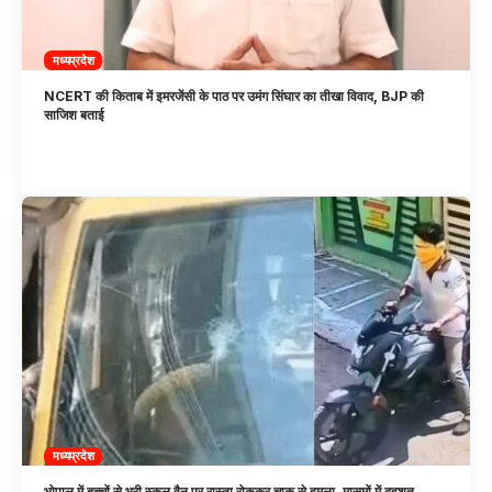
मध्यप्रदेश
NCERT की किताब में इमरजेंसी के पाठ पर उमंग सिंघार का तीखा विवाद, BJP की
साजिश बताई
मध्यप्रदेश
भोपाल में बच्चों से भरी स्कूल वैन पर रास्ता रोककर चाकू से हमला, मासूमों में दहशत