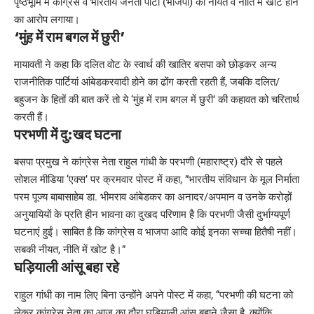
पृष्ठभूमि में कांग्रेस व भारतीय जनता पार्टी (भाजपा) की नीयत व नीति में खोट होने
का आरोप लगाया।
‘मुंह में राम बगल में छुरी’
मायावती ने कहा कि दलित वोट के स्वार्थ की खातिर बसपा को छोड़कर अन्य
राजनीतिक पार्टियां आंबेडकरवादी होने का ढोंग करती रहती हैं, जबकि दलित/
बहुजन के हितों की बात करें तो ये ‘मुंह में राम बगल में छुरी’ की कहावत को चरितार्थ
करती हैं।
परभणी में दु:खद घटना
बसपा प्रमुख ने कांग्रेस नेता राहुल गांधी के परभणी (महाराष्ट्र) दौरे से पहले
सोशल मीडिया ‘एक्स’ पर क्रमवार पोस्ट में कहा, ”भारतीय संविधान के मूल निर्माता
परम पूज्य बाबासाहेब डा. भीमराव आंबेडकर का अनादर/अपमान व उनके करोड़ों
अनुयायियों के प्रति हीन भावना का दुखद परिणाम है कि परभणी जैसी दुर्भाग्यपूर्ण
घटनाएं हुईं। साबित है कि कांग्रेस व भाजपा आदि कोई इनका सच्चा हितैषी नहीं।
सबकी नीयत, नीति में खोट है।”
घड़ियाली आंसू बहा रहे
राहुल गांधी का नाम लिए बिना उन्होंने अपने पोस्ट में कहा, ‘‘परभणी की घटना को
लेकर कांग्रेस नेता का आज का दौरा घड़ियाली आंसू बहाने जैसा है, क्योंकि