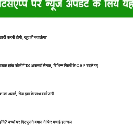
शादी करनी होगी, खुद ही बताऊंगा’
ाघाट हॉक फोर्स में 18 अफसरों तैनात, विभिन्न जिलों के CSP बदले गए
 का अलर्ट, तेज हवा के साथ वर्षा जारी
होंगे? बच्चों पर दिए पुराने बयान ने फिर मचाई हलचल