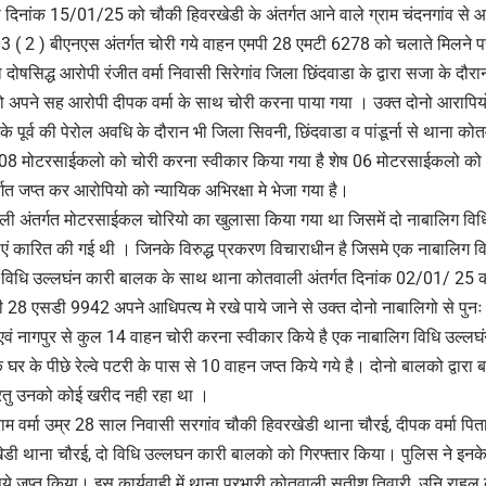
वारा दिनांक 15/01/25 को चौकी हिवरखेडी के अंतर्गत आने वाले ग्राम चंदनगांव से 
3 ( 2 ) बीएनएस अंतर्गत चोरी गये वाहन एमपी 28 एमटी 6278 को चलाते मिलने
का दोषसिद्ध आरोपी रंजीत वर्मा निवासी सिरेगांव जिला छिंदवाडा के द्वारा सजा के 
ो अपने सह आरोपी दीपक वर्मा के साथ चोरी करना पाया गया । उक्त दोनो आरापियो
के पूर्व की पेरोल अवधि के दौरान भी जिला सिवनी, छिंदवाडा व पांडूर्ना से थाना को
8 मोटरसाईकलो को चोरी करना स्वीकार किया गया है शेष 06 मोटरसाईकलो को
गत जप्त कर आरोपियो को न्यायिक अभिरक्षा मे भेजा गया है।
वाली अंतर्गत मोटरसाईकल चोरियो का खुलासा किया गया था जिसमें दो नाबालिग विध
 कारित की गई थी । जिनके विरुद्ध प्रकरण विचाराधीन है जिसमे एक नाबालिग 
िग विधि उल्लघंन कारी बालक के साथ थाना कोतवाली अंतर्गत दिनांक 02/01/ 25 को र
पी 28 एसडी 9942 अपने आधिपत्य मे रखे पाये जाने से उक्त दोनो नाबालिगो से पुनः 
ुर एवं नागपुर से कुल 14 वाहन चोरी करना स्वीकार किये है एक नाबालिग विधि उल्
े घर के पीछे रेल्वे पटरी के पास से 10 वाहन जप्त किये गये है। दोनो बालको द्वारा 
ंरतु उनको कोई खरीद नही रहा था ।
ाम वर्मा उम्र 28 साल निवासी सरगांव चौकी हिवरखेडी थाना चौरई, दीपक वर्मा पिता
ाखेडी थाना चौरई, दो विधि उल्लघन कारी बालको को गिरफ्तार किया। पुलिस ने इ
 जप्त किया। इस कार्यवाही में थाना प्रभारी कोतवाली सतीश तिवारी, उनि राहु