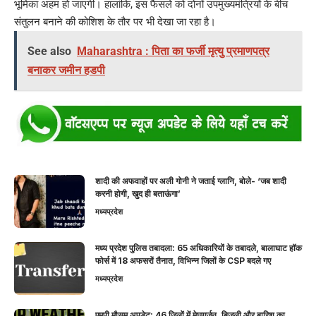
भूमिका अहम हो जाएगी। हालांकि, इस फैसले को दोनों उपमुख्यमंत्रियों के बीच
संतुलन बनाने की कोशिश के तौर पर भी देखा जा रहा है।
See also
Maharashtra : पिता का फर्जी मृत्यु प्रमाणपत्र
बनाकर जमीन हडपी
शादी की अफवाहों पर अली गोनी ने जताई ग्लानि, बोले- ‘जब शादी
करनी होगी, खुद ही बताऊंगा’
मध्यप्रदेश
मध्य प्रदेश पुलिस तबादला: 65 अधिकारियों के तबादले, बालाघाट हॉक
फोर्स में 18 अफसरों तैनात, विभिन्न जिलों के CSP बदले गए
मध्यप्रदेश
एमपी मौसम अपडेट: 46 जिलों में मेघगर्जन, बिजली और बारिश का