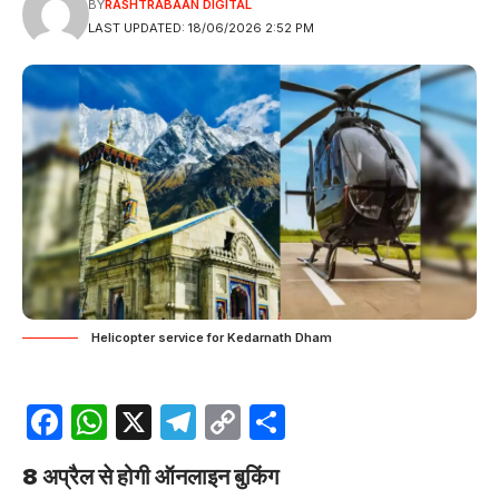
BY
RASHTRABAAN DIGITAL
LAST UPDATED: 18/06/2026 2:52 PM
Helicopter service for Kedarnath Dham
Facebook
WhatsApp
X
Telegram
Copy
Share
Link
8 अप्रैल से होगी ऑनलाइन बुकिंग