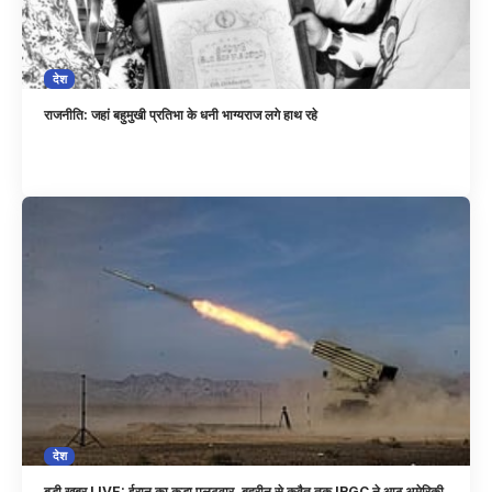
देश
राजनीति: जहां बहुमुखी प्रतिभा के धनी भाग्यराज लगे हाथ रहे
देश
बड़ी खबर LIVE: ईरान का कड़ा पलटवार, बहरीन से कुवैत तक IRGC ने आठ अमेरिकी