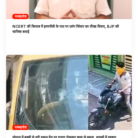
मध्यप्रदेश
NCERT की किताब में इमरजेंसी के पाठ पर उमंग सिंघार का तीखा विवाद, BJP की
साजिश बताई
मध्यप्रदेश
भोपाल में बच्चों से भरी स्कूल वैन पर रास्ता रोककर चाकू से हमला, मासूमों में दहशत