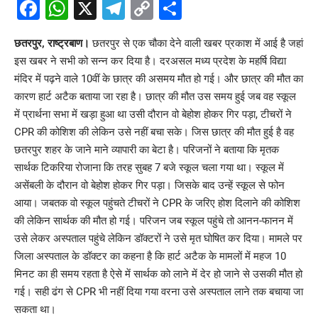
Facebook
WhatsApp
X
Telegram
Copy
Share
Link
छतरपुर, राष्ट्रबाण।
छतरपुर से एक चौका देने वाली खबर प्रकाश में आई है जहां
इस खबर ने सभी को सन्न कर दिया है। दरअसल मध्य प्रदेश के महर्षि विद्या
मंदिर में पढ़ने वाले 10वीं के छात्र की असमय मौत हो गई। और छात्र की मौत का
कारण हार्ट अटैक बताया जा रहा है। छात्र की मौत उस समय हुई जब वह स्कूल
में प्रार्थना सभा में खड़ा हुआ था उसी दौरान वो बेहोश होकर गिर पड़ा, टीचरों ने
CPR की कोशिश की लेकिन उसे नहीं बचा सके। जिस छात्र की मौत हुई है वह
छतरपुर शहर के जाने माने व्यापारी का बेटा है। परिजनों ने बताया कि मृतक
सार्थक टिकरिया रोजाना कि तरह सुबह 7 बजे स्कूल चला गया था। स्कूल में
असेंबली के दौरान वो बेहोश होकर गिर पड़ा। जिसके बाद उन्हें स्कूल से फोन
आया। जबतक वो स्कूल पहुंचते टीचरों ने CPR के जरिए होश दिलाने की कोशिश
की लेकिन सार्थक की मौत हो गई। परिजन जब स्कूल पहुंचे तो आनन-फानन में
उसे लेकर अस्पताल पहुंचे लेकिन डॉक्टरों ने उसे मृत घोषित कर दिया। मामले पर
जिला अस्पताल के डॉक्टर का कहना है कि हार्ट अटैक के मामलों में महज 10
मिनट का ही समय रहता है ऐसे में सार्थक को लाने में देर हो जाने से उसकी मौत हो
गई। सही ढंग से CPR भी नहीं दिया गया वरना उसे अस्पताल लाने तक बचाया जा
सकता था।