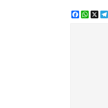
Facebo
What
X