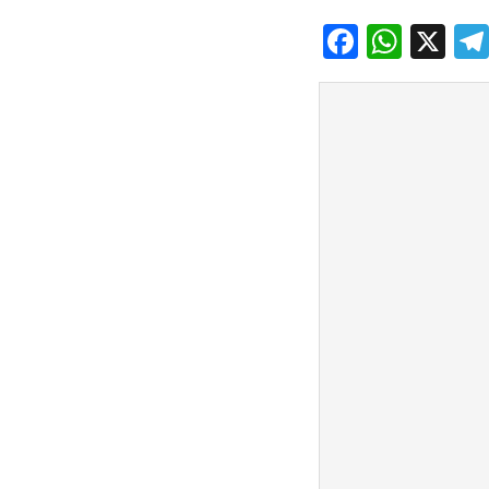
Facebo
What
X