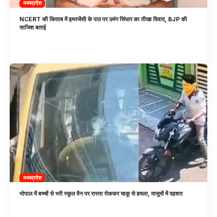
मध्यप्रदेश
NCERT की किताब में इमरजेंसी के पाठ पर उमंग सिंघार का तीखा विवाद, BJP की
साजिश बताई
मध्यप्रदेश
भोपाल में बच्चों से भरी स्कूल वैन पर रास्ता रोककर चाकू से हमला, मासूमों में दहशत