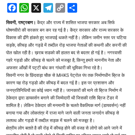
Facebook
WhatsApp
X
Telegram
Copy
Share
Link
सिवनी, राष्ट्रबाण।
केंद्र और राज्य में शासित
भाजपा
सरकार अब सिर्फ
घोषणवीरो की सरकार बन कर रह गई है। केंद्र सरकार और राज्य सरकार के
विकास की ढींगे हांकते हुए भाजपाई थकते नहीं है। लेकिन जमीन स्तर पर घटिया
सड़के, कीचड़ और गड्डे में तब्दील रोड़ भाजपा नेताओं की कथनी और करनी की
पोल खोल रही है। ख़राब सडको की हालत बद से बदतर हो गई है। नगरवासी
गहरे गड्डो और कीचड़ से चलने को मजबूर है, किन्तु हमारे माननीय नेता और
अफसर आँखों में पट्टी बांध कर गांधारी की भूमिका निभा रहे है।
सिवनी नगर के छिंदवाड़ा चौक से MHKS पेट्रोल पंप तक निर्माणधीन ब्रिज के
कारण यह रोड़ गड्डो और कीचड़ में बदल गई है। इस पर प्रशासन और
जनप्रतिनिधियों का कोई ध्यान नहीं है। जानकारों की माने तो ब्रिज निर्माण में
ठेकेदार द्वारा डायवर्सन बनाने की जिम्मेदारी थी जिसकी राशि ब्रिज टेंडर में
शामिल है। लेकिन ठेकेदार की मनमानी के चलते वैकल्पिक मार्ग (डायवर्सन) नहीं
बनाया गया और लोकतंत्र में राजा माने जाने वाली जनता जनार्दन कीचड़ से
लतपथ और गड्डो में तब्दील सड़क में चलने को मजबूर है।
क्षेत्रीय लोग बताते है की रोड़ में कीचड़ होने की वजह से लोगो को आने जाने में