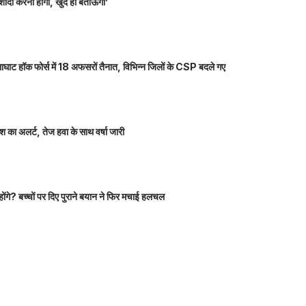
शादी करनी होगी, खुद ही बताऊंगा’
ाघाट हॉक फोर्स में 18 अफसरों तैनात, विभिन्न जिलों के CSP बदले गए
 का अलर्ट, तेज हवा के साथ वर्षा जारी
होंगे? बच्चों पर दिए पुराने बयान ने फिर मचाई हलचल