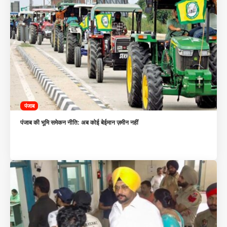
पंजाब
पंजाब की भूमि समेकन नीति: अब कोई बेईमान ज़मीन नहीं