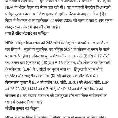
के नेतृत्व में लड़ा जाएगा। इस फैसले ने उन अटकलों पर विराम लगा दिया है, जो
NDA के भीतर नेतृत्व को लेकर उठ रही थीं। यह जानकारी केंद्रीय शिक्षा मंत्री
धर्मेंद्र प्रधान के साथ नीतीश कुमार की हालिया बैठक के बाद सामने आई है।
बिहार में विधानसभा का कार्यकाल 22 नवंबर 2025 को खत्म हो रहा है, और चुनाव
अक्टूबर या नवंबर में होने की संभावना है।
क्या है सीट बंटवारे का फॉर्मूला
NDA ने बिहार विधानसभा की 243 सीटों के लिए सीट बंटवारे का खाका तैयार
कर लिया है। सूत्रों के मुताबिक, यह फॉर्मूला 2024 के लोकसभा चुनाव के पैटर्न
पर आधारित होगा। लोकसभा चुनाव में भारतीय जनता पार्टी (BJP) ने 17 सीटों
पर, जनता दल (यूनाइटेड) (JD(U)) ने 16 सीटों पर, और लोक जनशक्ति पार्टी
(रामविलास) (LJP) ने 5 सीटों पर चुनाव लड़ा था। हिंदुस्तानी अवाम मोर्चा
(HAM) और राष्ट्रीय लोक मोर्चा (RLM) को एक-एक सीट मिली थी।
विधानसभा चुनाव में BJP को करीब 100 सीटें, JD(U) को 90-95 सीटें, LJP
को 25-28 सीटें, HAM को 6-7 सीटें, और RLM को 4-5 सीटें मिलने की
संभावना है। यह बंटवारा गठबंधन की एकजुटता और सामाजिक समीकरणों को
ध्यान में रखकर किया गया है।
नीतीश कुमार का नेतृत्व
NDA ने स्पष्ट किया है कि बिहार में नीतीश कुमार ही गठबंधन का चेहरा होंगे।