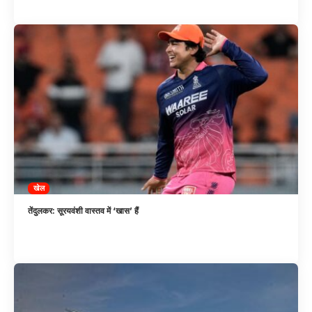
खेल
तेंदुलकर: सूरयवंशी वास्तव में ‘खास’ हैं