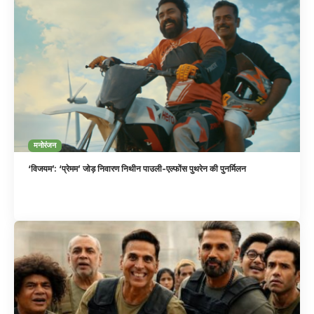
मनोरंजन
‘विजयम’: ‘प्रेमम’ जोड़ निवारण निथीन पाउली-एल्फोंस पुथरेन की पुनर्मिलन