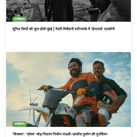
मनोरंजन
सुनिल सिप्पी की लुप्त होती मुंबई | गैलरी मिर्चंदानी स्टीनरूके में ‘ईस्टवर्ड’ प्रदर्शनी
मनोरंजन
‘विजयम’: ‘प्रेमम’ जोड़ निवारण निथीन पाउली-एल्फोंस पुथरेन की पुनर्मिलन