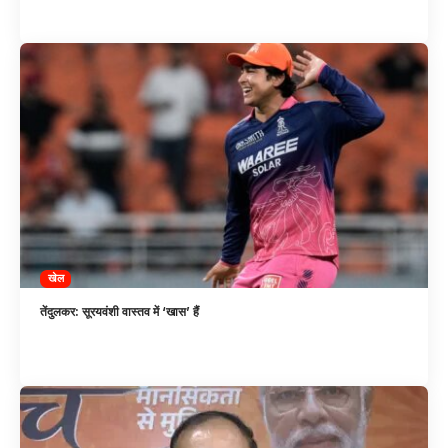
खेल
तेंदुलकर: सूरयवंशी वास्तव में ‘खास’ हैं