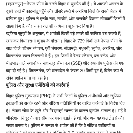
(बहावलपुर)—नेपाल सीमा के रास्ते बिहार में घुसपैठ की है। ये आतंकी अगस्त के
दूसरे हफ्ते में काठमांडू पहुँचे और तीसरे हफ्ते में अररिया जिले के रास्ते बिहार में
दाखिल हुए। पुलिस ने इनके नाम, तस्वीरें, और पासपोर्ट विवरण सीमावर्ती जिलों में
साझा किए हैं, और सघन तलाशी अभियान शुरू कर दिया है।
खुफिया सूत्रों के अनुसार, ये आतंकी किसी बड़े हमले की साजिश रच सकते हैं,
खासकर विधानसभा चुनाव के दौरान। बिहार के 729 किमी लंबे नेपाल सीमा के
सात जिले पश्चिम चंपारण, पूर्वी चंपारण, सीतामढ़ी, मधुबनी, सुपौल, अररिया, और
किशनगंज खास निगरानी में हैं। इन जिलों में रेलवे स्टेशन, बस स्टैंड, और
भीड़भाड़ वाले स्थानों पर सशस्त्र सीमा बल (SSB) और स्थानीय पुलिस की गश्त
बढ़ा दी गई है। किशनगंज, जो बांग्लादेश से केवल 20 किमी दूर है, विशेष रूप से
संवेदनशील माना जा रहा है।
पुलिस और सुरक्षा एजेंसियों की कार्रवाई
बिहार पुलिस मुख्यालय (PHQ) ने सभी जिलों के पुलिस अधीक्षकों और खुफिया
इकाइयों को सतर्क रहने और संदिग्ध गतिविधियों पर त्वरित कार्रवाई के निर्देश दिए
हैं। नेपाल सीमा के खुले और छिद्रपूर्ण स्वरूप के कारण घुसपैठ आसान है। मई में
ऑपरेशन सिंदूर के बाद सीमा पर गश्त बढ़ाई गई थी, और अब यह अलर्ट इसे और
सख्त करता है। पुलिस ने जनता से अपील की है कि वे संदिग्ध व्यक्तियों या
गतिविधियों की तुरंत सूचना दें। पूर्णिया के DIG प्रमोद कुमार मंडल ने कहा कि