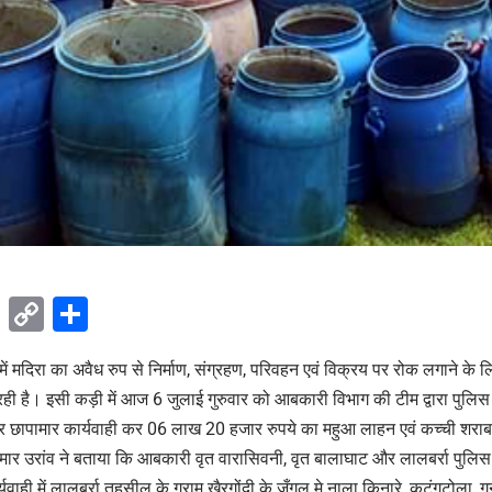
ok
sApp
Telegram
Copy
Share
Link
में मदिरा का अवैध रुप से निर्माण, संग्रहण, परिवहन एवं विक्रय पर रोक लगाने क
 रही है। इसी कड़ी में आज 6 जुलाई गुरुवार को आबकारी विभाग की टीम द्वारा पुलिस
 पर छापामार कार्यवाही कर 06 लाख 20 हजार रुपये का महुआ लाहन एवं कच्ची शरा
कुमार उरांव ने बताया कि आबकारी वृत वारासिवनी, वृत बालाघाट और लालबर्रा पुलिस
यवाही में लालबर्रा तहसील के ग्राम खैरगोंदी के जँगल मे नाला किनारे, कटंगटोला, 