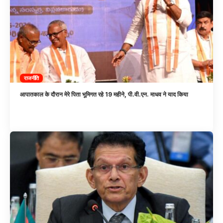
राजनीति
आपातकाल के दौरान मेरे पिता भूमिगत रहे 19 महीने, पी.वी.एन. माधव ने याद किया