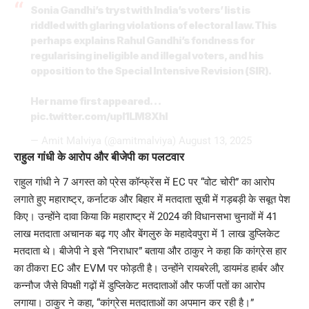
Sonia Gandhi’s tryst with India’s voters’ list is
riddled with glaring violations of electoral law. This
perhaps explains Rahul Gandhi’s fondness for
regularising ineligible and illegal voters, and his
opposition to the Special Intensive Revision (SIR).
Her name first appeared…
pic.twitter.com/upl1LM8Xhl
— Amit Malviya (@amitmalviya)
August 13, 2025
राहुल गांधी के आरोप और बीजेपी का पलटवार
राहुल गांधी ने 7 अगस्त को प्रेस कॉन्फ्रेंस में EC पर “वोट चोरी” का आरोप
लगाते हुए महाराष्ट्र, कर्नाटक और बिहार में मतदाता सूची में गड़बड़ी के सबूत पेश
किए। उन्होंने दावा किया कि महाराष्ट्र में 2024 की विधानसभा चुनावों में 41
लाख मतदाता अचानक बढ़ गए और बेंगलुरु के महादेवपुरा में 1 लाख डुप्लिकेट
मतदाता थे। बीजेपी ने इसे “निराधार” बताया और ठाकुर ने कहा कि कांग्रेस हार
का ठीकरा EC और EVM पर फोड़ती है। उन्होंने रायबरेली, डायमंड हार्बर और
कन्नौज जैसे विपक्षी गढ़ों में डुप्लिकेट मतदाताओं और फर्जी पतों का आरोप
लगाया। ठाकुर ने कहा, “कांग्रेस मतदाताओं का अपमान कर रही है।”