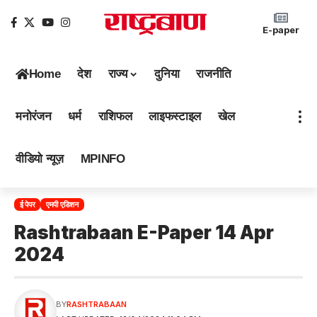
E-paper
Home
देश
राज्य
दुनिया
राजनीति
मनोरंजन
धर्म
राशिफल
लाइफस्टाइल
खेल
वीडियो न्यूज़
MPINFO
ई पेपर
एमपी एडिशन
Rashtrabaan E-Paper 14 Apr
2024
BY
RASHTRABAAN