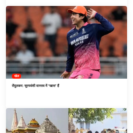
खेल
तेंदुलकर: सूरयवंशी वास्तव में ‘खास’ हैं