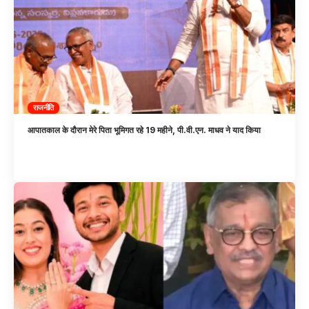
राजनीति
आपातकाल के दौरान मेरे पिता भूमिगत रहे 19 महीने, पी.वी.एन. माधव ने याद किया