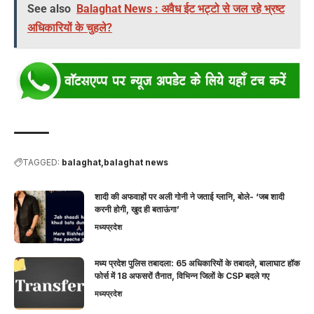
See also
Balaghat News : अवैध ईट भट्टो से जल रहे भ्रष्ट
अधिकारियों के चुहले?
TAGGED:
balaghat
balaghat news
शादी की अफवाहों पर अली गोनी ने जताई ग्लानि, बोले- ‘जब शादी
करनी होगी, खुद ही बताऊंगा’
मध्यप्रदेश
मध्य प्रदेश पुलिस तबादला: 65 अधिकारियों के तबादले, बालाघाट हॉक
फोर्स में 18 अफसरों तैनात, विभिन्न जिलों के CSP बदले गए
मध्यप्रदेश