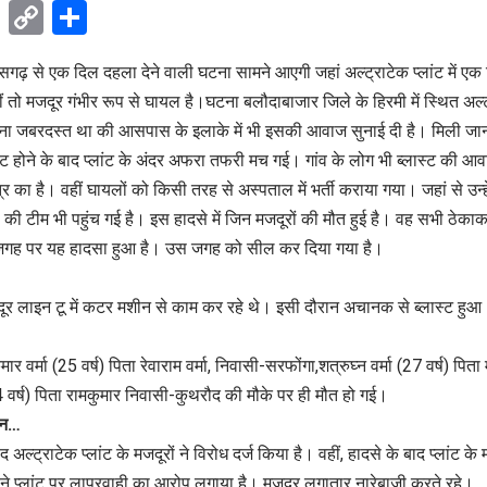
k
sApp
Telegram
Copy
Share
Link
ीसगढ़ से एक दिल दहला देने वाली घटना सामने आएगी जहां अल्ट्राटेक प्लांट में एक स
ीं तो मजदूर गंभीर रूप से घायल है।घटना बलौदाबाजार जिले के हिरमी में स्थित अल्ट्
ना जबरदस्त था की आसपास के इलाके में भी इसकी आवाज सुनाई दी है। मिली जा
स्ट होने के बाद प्लांट के अंदर अफरा तफरी मच गई। गांव के लोग भी ब्लास्ट की
्र का है। वहीं घायलों को किसी तरह से अस्पताल में भर्ती कराया गया। जहां से उन्ह
ी टीम भी पहुंच गई है। इस हादसे में जिन मजदूरों की मौत हुई है। वह सभी ठेकाकर्मी
जिस जगह पर यह हादसा हुआ है। उस जगह को सील कर दिया गया है।
दूर लाइन टू में कटर मशीन से काम कर रहे थे। इसी दौरान अचानक से ब्लास्ट हु
ार वर्मा (25 वर्ष) पिता रेवाराम वर्मा, निवासी-सरफोंगा,शत्रुघ्न वर्मा (27 वर्ष) पिता मन
वर्ष) पिता रामकुमार निवासी-कुथरौद की मौके पर ही मौत हो गई।
्शन…
अल्ट्राटेक प्लांट के मजदूरों ने विरोध दर्ज किया है। वहीं, हादसे के बाद प्लांट के
े प्लांट पर लापरवाही का आरोप लगाया है। मजदूर लगातार नारेबाजी करते रहे।