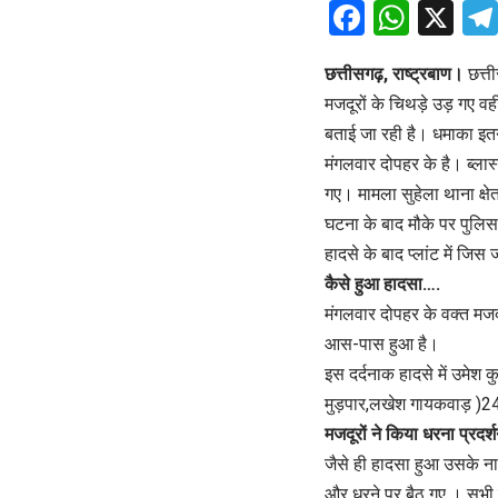
Faceboo
What
X
छत्तीसगढ़, राष्ट्रबाण।
छत्त
मजदूरों के चिथड़े उड़ गए वह
बताई जा रही है। धमाका इत
मंगलवार दोपहर के है। ब्ला
गए। मामला सुहेला थाना क्षेत
घटना के बाद मौके पर पुलिस क
हादसे के बाद प्लांट में 
कैसे हुआ हादसा….
मंगलवार दोपहर के वक्त मज
आस-पास हुआ है।
इस दर्दनाक हादसे में उमेश कुम
मुड़पार,लखेश गायकवाड़ )24 
मजदूरों ने किया धरना प्रदर
जैसे ही हादसा हुआ उसके नाद 
और धरने पर बैठ गए । सभी न