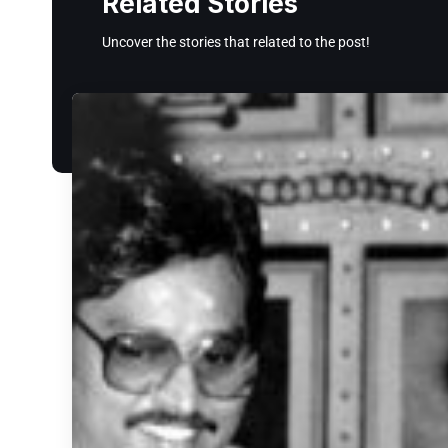
Related Stories
Uncover the stories that related to the post!