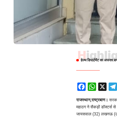
Highli
हेल्थ डिपार्टमेंट का अफसर ब
Facebo
What
X
राजस्थान,राष्ट्रबाण।
सरकार
महाठग ने सैकड़ों डॉक्टर्स 
जायसवाल (32) लखनऊ (उत्तर