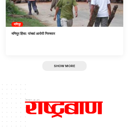
मणिपुर
मणिपुर हिंसा: पांचवां आरोपी गिरफ्तार
SHOW MORE