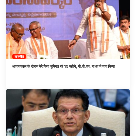
राजनीति
आपातकाल के दौरान मेरे पिता भूमिगत रहे 19 महीने, पी.वी.एन. माधव ने याद किया