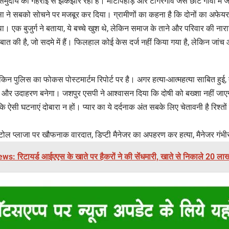
ुदाय को गहराई से झकझोर रही है। माटीपहाड़ और टांगरगांव जैसे छोटे गांवों में जहां 
िंसा ने सबको सोचने पर मजबूर कर दिया। ग्रामीणों का कहना है कि दोनों का अफेयर प
। एक बुजुर्ग ने बताया, ये बच्चे खुश थे, लेकिन समाज के ताने और परिवार की नार
 बात की है, जो सदमे में हैं। फिलहाल कोई केस दर्ज नहीं किया गया है, लेकिन जांच 
किन पुलिस का फोकस पोस्टमार्टम रिपोर्ट पर है। अगर हत्या-आत्महत्या साबित हुई, तो य
एक और उदाहरण बनेगा। जशपुर एसपी ने आश्वासन दिया कि दोषी को बख्शा नहीं जाएग
ि ऐसी घटनाएं दोबारा न हों। प्यार का ये दर्दनाक अंत सबके लिए चेतावनी है रिश्तो
ोल प्लाजा पर खौफनाक वारदात, डिप्टी मैनेजर का अपहरण कर हत्या, मैनेजर गंभ
s: रिटायर्ड आईएएस के खाते पर हैकरों ने की सेंधमारी, खाते से निकाले 20 ला