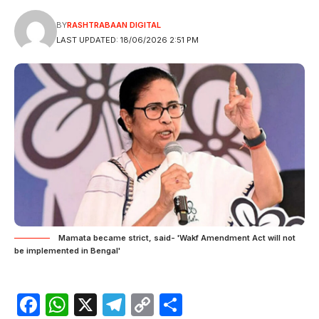
BY
RASHTRABAAN DIGITAL
LAST UPDATED: 18/06/2026 2:51 PM
Mamata became strict, said- 'Wakf Amendment Act will not
be implemented in Bengal'
Facebook
WhatsApp
X
Telegram
Copy
Share