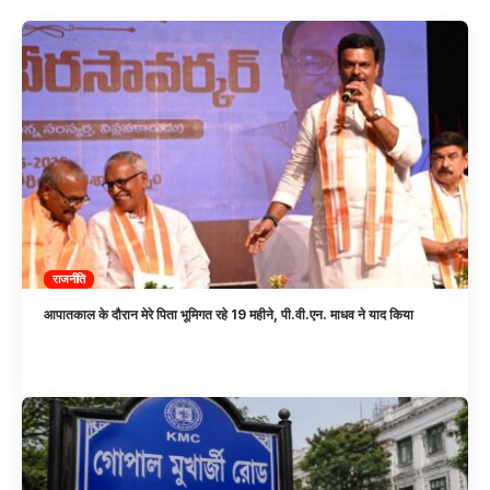
राजनीति
आपातकाल के दौरान मेरे पिता भूमिगत रहे 19 महीने, पी.वी.एन. माधव ने याद किया