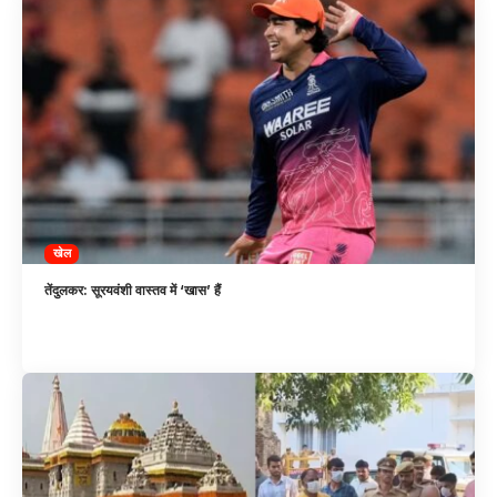
खेल
तेंदुलकर: सूरयवंशी वास्तव में ‘खास’ हैं