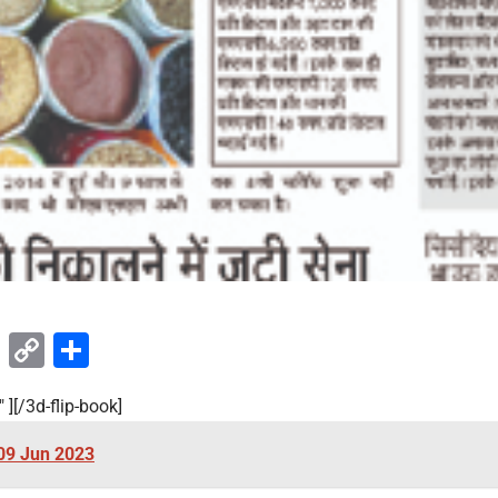
ok
sApp
Telegram
Copy
Share
Link
 ][/3d-flip-book]
09 Jun 2023