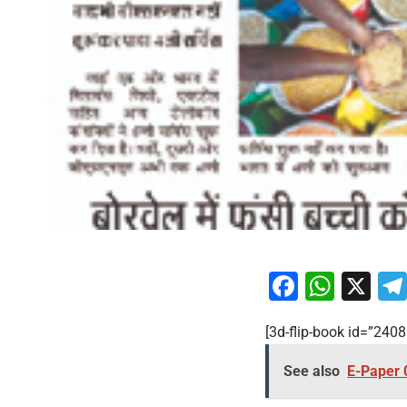
Facebo
What
X
[3d-flip-book id=”2408″
See also
E-Paper 