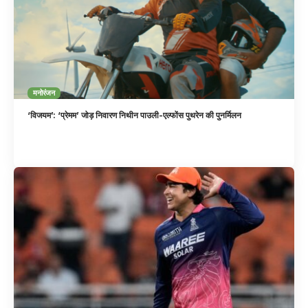
मनोरंजन
‘विजयम’: ‘प्रेमम’ जोड़ निवारण निथीन पाउली-एल्फोंस पुथरेन की पुनर्मिलन