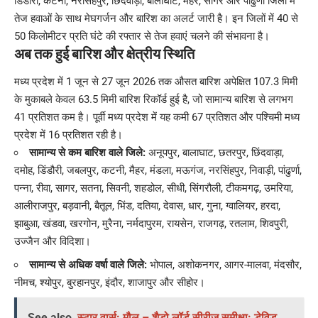
डिंडोरी, कटनी, नरसिंहपुर, छिंदवाड़ा, बालाघाट, मैहर, सागर और पांढुर्णा जिलों में
तेज हवाओं के साथ मेघगर्जन और बारिश का अलर्ट जारी है। इन जिलों में 40 से
50 किलोमीटर प्रति घंटे की रफ्तार से तेज हवाएं चलने की संभावना है।
अब तक हुई बारिश और क्षेत्रीय स्थिति
मध्य प्रदेश में 1 जून से 27 जून 2026 तक औसत बारिश अपेक्षित 107.3 मिमी
के मुकाबले केवल 63.5 मिमी बारिश रिकॉर्ड हुई है, जो सामान्य बारिश से लगभग
41 प्रतिशत कम है। पूर्वी मध्य प्रदेश में यह कमी 67 प्रतिशत और पश्चिमी मध्य
प्रदेश में 16 प्रतिशत रही है।
सामान्य से कम बारिश वाले जिले:
अनूपपुर, बालाघाट, छतरपुर, छिंदवाड़ा,
दमोह, डिंडौरी, जबलपुर, कटनी, मैहर, मंडला, मऊगंज, नरसिंहपुर, निवाड़ी, पांढुर्णा,
पन्ना, रीवा, सागर, सतना, सिवनी, शहडोल, सीधी, सिंगरौली, टीकमगढ़, उमरिया,
आलीराजपुर, बड़वानी, बैतूल, भिंड, दतिया, देवास, धार, गुना, ग्वालियर, हरदा,
झाबुआ, खंडवा, खरगोन, मुरैना, नर्मदापुरम, रायसेन, राजगढ़, रतलाम, शिवपुरी,
उज्जैन और विदिशा।
सामान्य से अधिक वर्षा वाले जिले:
भोपाल, अशोकनगर, आगर-मालवा, मंदसौर,
नीमच, श्योपुर, बुरहानपुर, इंदौर, शाजापुर और सीहोर।
See also
स्टार वार्स: मौल – शैडो लॉर्ड सीरीज समीक्षा: डेविड