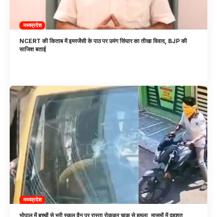
मध्यप्रदेश
NCERT की किताब में इमरजेंसी के पाठ पर उमंग सिंघार का तीखा विवाद, BJP की
साजिश बताई
मध्यप्रदेश
भोपाल में बच्चों से भरी स्कूल वैन पर रास्ता रोककर चाकू से हमला, मासूमों में दहशत