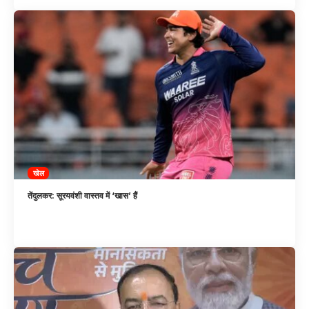
खेल
तेंदुलकर: सूरयवंशी वास्तव में ‘खास’ हैं