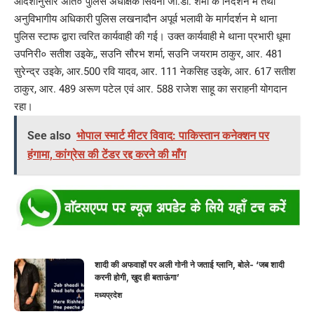
आदेशानुसार अति० पुलिस अधीक्षक सिवनी जी.डी. शर्मा के निर्देशन मे तथा
अनुविभागीय अधिकारी पुलिस लखनादौन अपूर्व भलावी के मार्गदर्शन मे थाना
पुलिस स्टाफ द्वारा त्वरित कार्यवाही की गई। उक्त कार्यवाही मे थाना प्रभारी धूमा
उपनिरी० सतीश उइके,, सउनि सौरभ शर्मा, सउनि जयराम ठाकुर, आर. 481
सुरेन्द्र उइके, आर.500 रवि यादव, आर. 111 नेकसिह उइके, आर. 617 सतीश
ठाकुर, आर. 489 अरूण पटेल एवं आर. 588 राजेश साहू का सराहनी योगदान
रहा।
See also
भोपाल स्मार्ट मीटर विवाद: पाकिस्तान कनेक्शन पर
हंगामा, कांग्रेस की टेंडर रद्द करने की माँग
शादी की अफवाहों पर अली गोनी ने जताई ग्लानि, बोले- ‘जब शादी
करनी होगी, खुद ही बताऊंगा’
मध्यप्रदेश