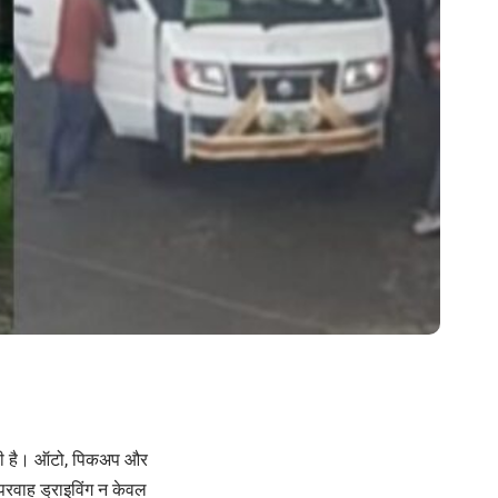
रही है। ऑटो, पिकअप और
परवाह ड्राइविंग न केवल