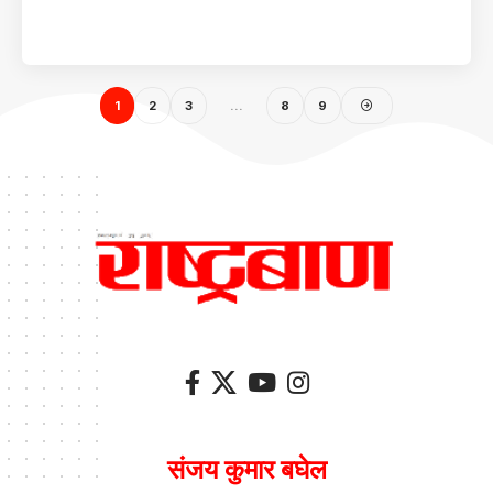
1
2
3
…
8
9
संजय कुमार बघेल