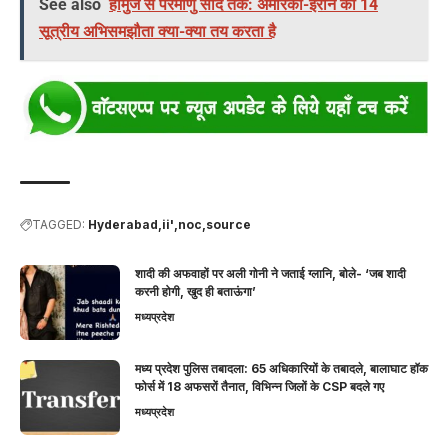
See also
होर्मुज से परमाणु सौदे तक: अमेरिका-ईरान की 14
सूत्रीय अभिसमझौता क्या-क्या तय करता है
TAGGED:
Hyderabad
ii'
noc
source
शादी की अफवाहों पर अली गोनी ने जताई ग्लानि, बोले- ‘जब शादी
करनी होगी, खुद ही बताऊंगा’
मध्यप्रदेश
मध्य प्रदेश पुलिस तबादला: 65 अधिकारियों के तबादले, बालाघाट हॉक
फोर्स में 18 अफसरों तैनात, विभिन्न जिलों के CSP बदले गए
मध्यप्रदेश