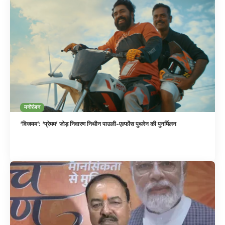
मनोरंजन
‘विजयम’: ‘प्रेमम’ जोड़ निवारण निथीन पाउली-एल्फोंस पुथरेन की पुनर्मिलन