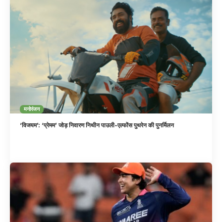
मनोरंजन
‘विजयम’: ‘प्रेमम’ जोड़ निवारण निथीन पाउली-एल्फोंस पुथरेन की पुनर्मिलन