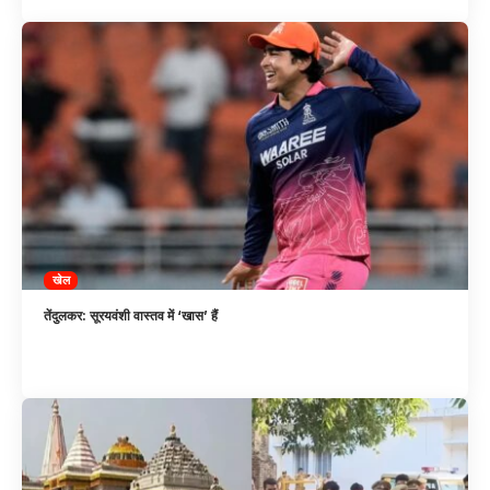
खेल
तेंदुलकर: सूरयवंशी वास्तव में ‘खास’ हैं