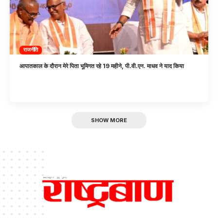
राजनीति
आपातकाल के दौरान मेरे पिता भूमिगत रहे 19 महीने, पी.वी.एन. माधव ने याद किया
SHOW MORE