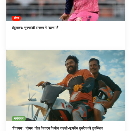
खेल
तेंदुलकर: सूरयवंशी वास्तव में ‘खास’ हैं
मनोरंजन
‘विजयम’: ‘प्रेमम’ जोड़ निवारण निथीन पाउली-एल्फोंस पुथरेन की पुनर्मिलन