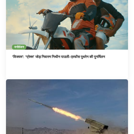
मनोरंजन
‘विजयम’: ‘प्रेमम’ जोड़ निवारण निथीन पाउली-एल्फोंस पुथरेन की पुनर्मिलन