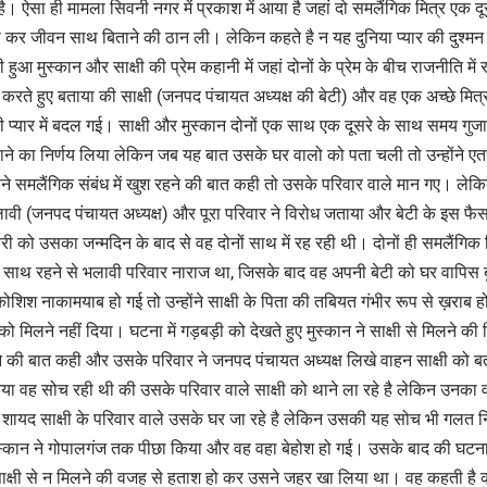
े है। ऐसा ही मामला सिवनी नगर में प्रकाश में आया है जहां दो समलैंगिक मित्र एक दू
र जीवन साथ बिताने की ठान ली। लेकिन कहते है न यह दुनिया प्यार की दुश्मन है
ही हुआ मुस्कान और साक्षी की प्रेम कहानी में जहां दोनों के प्रेम के बीच राजनीति म
्चा करते हुए बताया की साक्षी (जनपद पंचायत अध्यक्ष की बेटी) और वह एक अच्छे मित्
प्यार में बदल गई। साक्षी और मुस्कान दोनों एक साथ एक दूसरे के साथ समय गुजा
ताने का निर्णय लिया लेकिन जब यह बात उसके घर वालो को पता चली तो उन्होंने ए
ने समलैंगिक संबंध में खुश रहने की बात कही तो उसके परिवार वाले मान गए। लेकिन
ावी (जनपद पंचायत अध्यक्ष) और पूरा परिवार ने विरोध जताया और बेटी के इस फै
ी को उसका जन्मदिन के बाद से वह दोनों साथ में रह रही थी। दोनों ही समलैंगिक 
के साथ रहने से भलावी परिवार नाराज था, जिसके बाद वह अपनी बेटी को घर वापिस 
शिश नाकामयाब हो गई तो उन्होंने साक्षी के पिता की तबियत गंभीर रूप से ख़राब ह
ो मिलने नहीं दिया। घटना में गड़बड़ी को देखते हुए मुस्कान ने साक्षी से मिलने क
े की बात कही और उसके परिवार ने जनपद पंचायत अध्यक्ष लिखे वाहन साक्षी को
िया वह सोच रही थी की उसके परिवार वाले साक्षी को थाने ला रहे है लेकिन उनका
ी शायद साक्षी के परिवार वाले उसके घर जा रहे है लेकिन उसकी यह सोच भी गलत
्कान ने गोपालगंज तक पीछा किया और वह वहा बेहोश हो गई। उसके बाद की घटना
 साक्षी से न मिलने की वजह से हताश हो कर उसने जहर खा लिया था। वह कहती है की