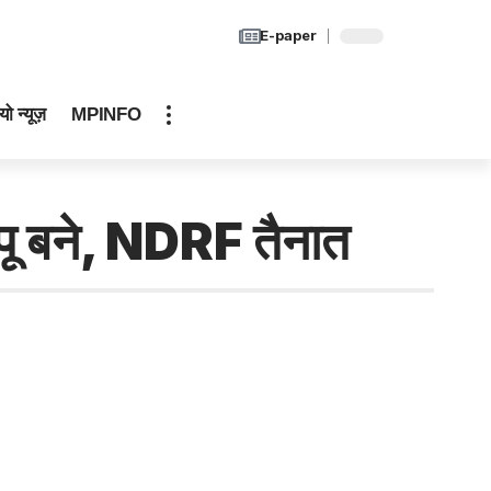
E-paper
यो न्यूज़
MPINFO
टापू बने, NDRF तैनात