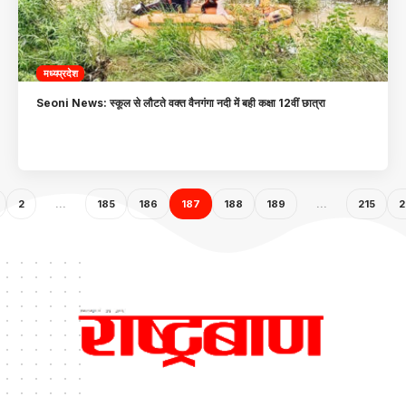
मध्यप्रदेश
Seoni News: स्कूल से लौटते वक्त वैनगंगा नदी में बही कक्षा 12वीं छात्रा
2
…
185
186
187
188
189
…
215
2